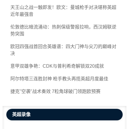
天王山之战一触即发！欧文：曼城枪手对决堪称英超
近年最强音
伦敦德比暗流涌动：热刺保级警报拉响，西汉姆联逆
势突围
欧冠四强战首回合英雄谱：四大门神与尖刀的巅峰对
决
意甲双雄争艳：CDK与普利希奇解锁双20成就
阿尔特塔三连胜封神 枪手教头再揽英超月度最佳
捷克"空袭"战术奏效 7粒角球破门领跑欧预赛
英超录像