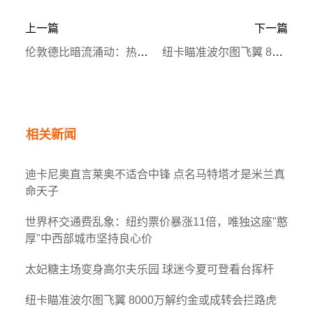
上一篇
下一篇
伦敦德比暗流涌动：热刺保级警报拉响，西汉姆联逆势突围
纽卡瞄准波尔图飞翼 8000万解约金或成转会拦路虎
相关新闻
迪卡尼奥直言莱奥不适合中锋 点名马特塔才是米兰真
命天子
世界杯交通费乱象：纽约票价暴涨11倍，唯独这座"憨
厚"中西部城市坚持良心价
太妃糖主场变身高尔夫乐园 球迷今夏可登看台挥杆
纽卡瞄准波尔图飞翼 8000万解约金或成转会拦路虎