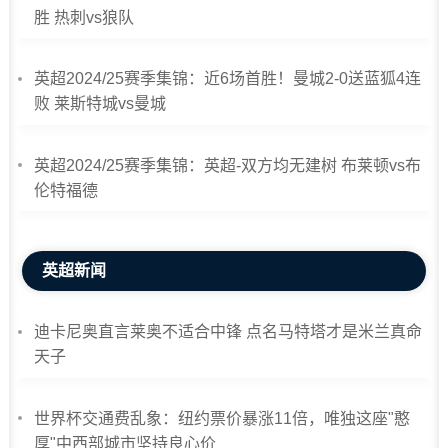
胜 热刺vs狼队
英超2024/25赛季集锦：近6场首胜！曼城2-0送蓝狐4连
败 莱斯特城vs曼城
英超2024/25赛季集锦：英超-双方均无建树 布莱顿vs布
伦特福德
英超新闻
迪卡尼奥直言莱奥不适合中锋 点名马特塔才是米兰真命
天子
世界杯交通费乱象：纽约票价暴涨11倍，唯独这座"憨
厚"中西部城市坚持良心价