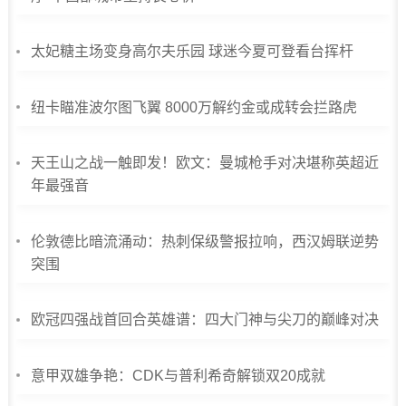
太妃糖主场变身高尔夫乐园 球迷今夏可登看台挥杆
纽卡瞄准波尔图飞翼 8000万解约金或成转会拦路虎
天王山之战一触即发！欧文：曼城枪手对决堪称英超近
年最强音
伦敦德比暗流涌动：热刺保级警报拉响，西汉姆联逆势
突围
欧冠四强战首回合英雄谱：四大门神与尖刀的巅峰对决
意甲双雄争艳：CDK与普利希奇解锁双20成就