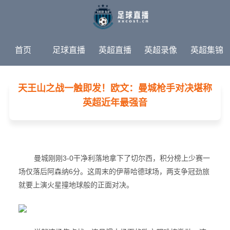
首页
足球直播
英超直播
英超录像
英超集锦
英超新闻
热门赛事
天王山之战一触即发！欧文：曼城枪手对决堪称
英超近年最强音
曼城刚刚3-0干净利落地拿下了切尔西，积分榜上少赛一
场仅落后阿森纳6分。这周末的伊蒂哈德球场，两支争冠劲旅
就要上演火星撞地球般的正面对决。