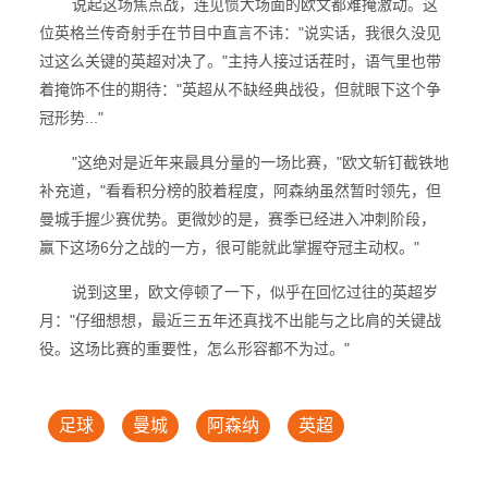
说起这场焦点战，连见惯大场面的欧文都难掩激动。这
位英格兰传奇射手在节目中直言不讳："说实话，我很久没见
过这么关键的英超对决了。"主持人接过话茬时，语气里也带
着掩饰不住的期待："英超从不缺经典战役，但就眼下这个争
冠形势..."
"这绝对是近年来最具分量的一场比赛，"欧文斩钉截铁地
补充道，"看看积分榜的胶着程度，阿森纳虽然暂时领先，但
曼城手握少赛优势。更微妙的是，赛季已经进入冲刺阶段，
赢下这场6分之战的一方，很可能就此掌握夺冠主动权。"
说到这里，欧文停顿了一下，似乎在回忆过往的英超岁
月："仔细想想，最近三五年还真找不出能与之比肩的关键战
役。这场比赛的重要性，怎么形容都不为过。"
足球
曼城
阿森纳
英超