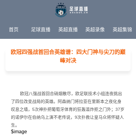
首页
足球直播
英超直播
英超录像
英超集锦
英超新闻
热门赛事
欧冠四强战首回合英雄谱：四大门神与尖刀的巅
峰对决
欧冠八强战首回合硝烟散尽，欧足联技术小组连夜挑出
了四位改变战局的英雄。阿森纳门将拉亚在里斯本之夜化身
叹息之墙，5次神扑把葡萄牙体育的狂轰滥炸拒之门外；37岁
的诺伊尔在伯纳乌上演不老传说，9次扑救让皇马众将怀疑人
生。
$image