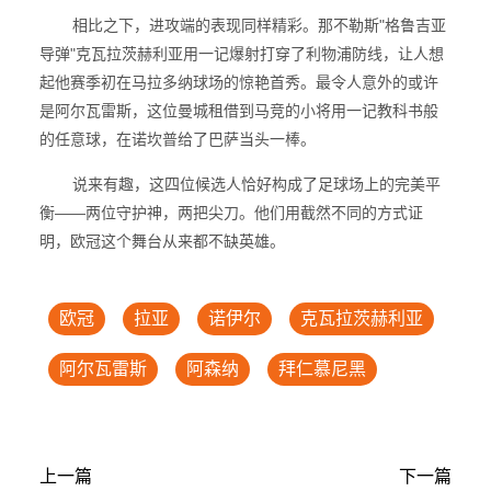
相比之下，进攻端的表现同样精彩。那不勒斯"格鲁吉亚
导弹"克瓦拉茨赫利亚用一记爆射打穿了利物浦防线，让人想
起他赛季初在马拉多纳球场的惊艳首秀。最令人意外的或许
是阿尔瓦雷斯，这位曼城租借到马竞的小将用一记教科书般
的任意球，在诺坎普给了巴萨当头一棒。
说来有趣，这四位候选人恰好构成了足球场上的完美平
衡——两位守护神，两把尖刀。他们用截然不同的方式证
明，欧冠这个舞台从来都不缺英雄。
欧冠
拉亚
诺伊尔
克瓦拉茨赫利亚
阿尔瓦雷斯
阿森纳
拜仁慕尼黑
上一篇
下一篇