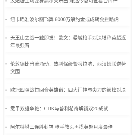
太妃糖主场变身高尔夫乐园 球迷今夏可登看台挥杆
纽卡瞄准波尔图飞翼 8000万解约金或成转会拦路虎
天王山之战一触即发！欧文：曼城枪手对决堪称英超近
年最强音
伦敦德比暗流涌动：热刺保级警报拉响，西汉姆联逆势
突围
欧冠四强战首回合英雄谱：四大门神与尖刀的巅峰对决
意甲双雄争艳：CDK与普利希奇解锁双20成就
阿尔特塔三连胜封神 枪手教头再揽英超月度最佳