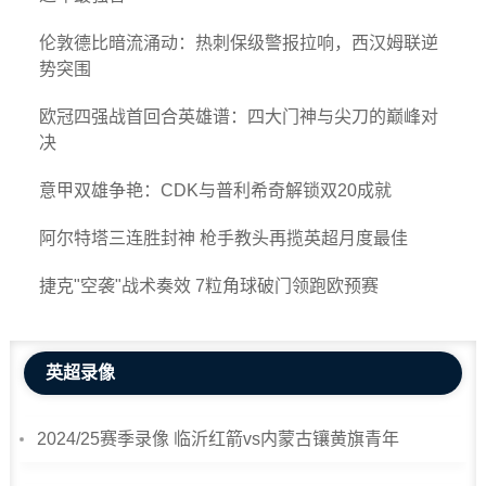
伦敦德比暗流涌动：热刺保级警报拉响，西汉姆联逆
势突围
欧冠四强战首回合英雄谱：四大门神与尖刀的巅峰对
决
意甲双雄争艳：CDK与普利希奇解锁双20成就
阿尔特塔三连胜封神 枪手教头再揽英超月度最佳
捷克"空袭"战术奏效 7粒角球破门领跑欧预赛
英超录像
2024/25赛季录像 临沂红箭vs内蒙古镶黄旗青年