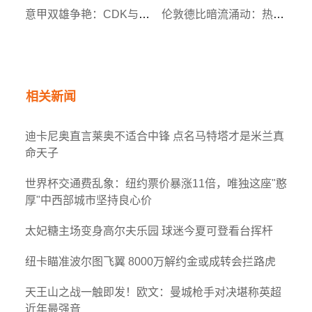
意甲双雄争艳：CDK与普利希奇解锁双20成就
伦敦德比暗流涌动：热刺保级警报拉响，西汉姆联逆势突围
相关新闻
迪卡尼奥直言莱奥不适合中锋 点名马特塔才是米兰真
命天子
世界杯交通费乱象：纽约票价暴涨11倍，唯独这座"憨
厚"中西部城市坚持良心价
太妃糖主场变身高尔夫乐园 球迷今夏可登看台挥杆
纽卡瞄准波尔图飞翼 8000万解约金或成转会拦路虎
天王山之战一触即发！欧文：曼城枪手对决堪称英超
近年最强音