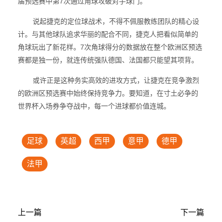
届预选赛中第7次通过角球攻破对手球门。
说起捷克的定位球战术，不得不佩服教练团队的精心设
计。与其他球队追求华丽的配合不同，捷克人把看似简单的
角球玩出了新花样。7次角球得分的数据放在整个欧洲区预选
赛都是独一份，就连传统强队德国、法国都只能望其项背。
或许正是这种务实高效的进攻方式，让捷克在竞争激烈
的欧洲区预选赛中始终保持竞争力。要知道，在寸土必争的
世界杯入场券争夺战中，每一个进球都价值连城。
足球
英超
西甲
意甲
德甲
法甲
上一篇
下一篇