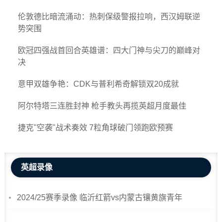
伦敦德比暗流涌动：热刺保级警报拉响，西汉姆联逆
势突围
欧冠四强战首回合英雄谱：四大门神与尖刀的巅峰对
决
意甲双雄争艳：CDK与普利希奇解锁双20成就
阿尔特塔三连胜封神 枪手教头再揽英超月度最佳
捷克"空袭"战术奏效 7粒角球破门领跑欧预赛
英超录像
2024/25赛季录像 临沂红箭vs内蒙古镶黄旗青年