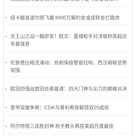
纽卡瞄准波尔图飞翼 8000万解约金或成转会拦路虎
天王山之战一触即发！欧文：曼城枪手对决堪称英超近
年最强音
伦敦德比暗流涌动：热刺保级警报拉响，西汉姆联逆势
突围
欧冠四强战首回合英雄谱：四大门神与尖刀的巅峰对决
意甲双雄争艳：CDK与普利希奇解锁双20成就
阿尔特塔三连胜封神 枪手教头再揽英超月度最佳