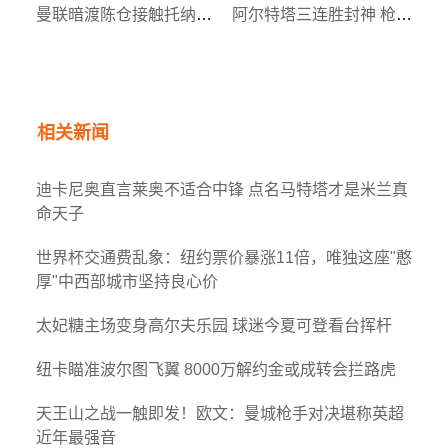
曼联暗渡陈仓接触托纳利 纽卡中场或成红魔夏窗头号猎物
阿尔特塔三连胜封神 枪手教头再揽英超月度最佳
相关新闻
迪卡尼奥直言莱奥不适合中锋 点名马特塔才是米兰真
命天子
世界杯交通费乱象：纽约票价暴涨11倍，唯独这座"憨
厚"中西部城市坚持良心价
太妃糖主场变身高尔夫乐园 球迷今夏可登看台挥杆
纽卡瞄准波尔图飞翼 8000万解约金或成转会拦路虎
天王山之战一触即发！欧文：曼城枪手对决堪称英超
近年最强音