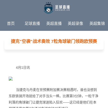
首页
足球直播
英超直播
英超录像
英超集锦
英超新闻
热门赛事
捷克"空袭"战术奏效 7粒角球破门领跑欧预赛
4月1日讯
当捷克与丹麦在世预赛附加赛决赛相遇时，谁也没想到
东欧铁骑开场就给了对手当头一棒。比赛第3分钟，一粒干净
利落的角球破门让捷克球迷陷入狂欢——这已经是他们在本