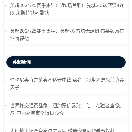
英超2024/25赛季集锦：近6场首胜！曼城2-0送蓝狐4连
败 莱斯特城vs曼城
英超2024/25赛季集锦：英超-双方均无建树 布莱顿vs布
伦特福德
英超新闻
迪卡尼奥直言莱奥不适合中锋 点名马特塔才是米兰真命
天子
世界杯交通费乱象：纽约票价暴涨11倍，唯独这座"憨
厚"中西部城市坚持良心价
太妃糖主场变身高尔夫乐园 球迷今夏可登看台挥杆