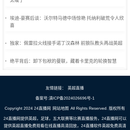
太暖了
埃迪-豪赛后谈：沃尔特马德中场惊艳 托纳利破荒令人欣
喜
独家：佩雷拉火线接手诺丁汉森林 前狼队教头再战英超
绝平背后：卸下包袱的曼联，藏着卡里克的轮换智慧
友情链接：
英超直播
备案号:滇ICP备2024026696号-1
Copyright 2024 24直播网
网站地图
All Rights Reserved. 版权所有
24直播网提供英超，足球，五大联赛等比赛直播服务，24直播网可以
提供英超直播免费观看在线直播高清回放，24直播软件英超免费高清