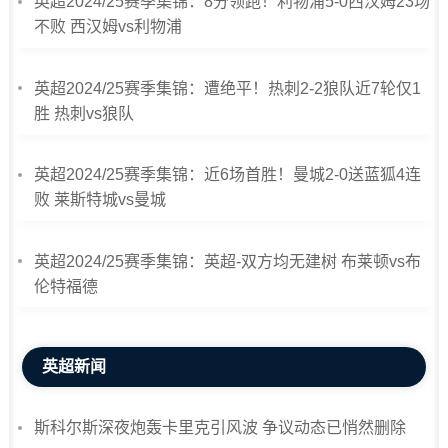
英超2024/25赛季集锦：8分领跑！利物浦5-0西汉姆23场
不败 西汉姆vs利物浦
英超2024/25赛季集锦：遭绝平！热刺2-2狼队近7轮仅1
胜 热刺vs狼队
英超2024/25赛季集锦：近6场首胜！曼城2-0送蓝狐4连
败 莱斯特城vs曼城
英超2024/25赛季集锦：英超-双方均无建树 布莱顿vs布
伦特福德
英超新闻
斯科尔斯深夜炮轰卡里克引风波 争议动态已悄然删除